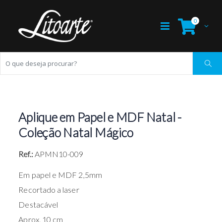
0
Aplique em Papel e MDF Natal -
Coleção Natal Mágico
Ref.:
APMN10-009
Em papel e MDF 2,5mm
Recortado a laser
Destacável
Aprox. 10 cm