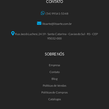
CONTATO
(54) 99141-5348
litoarte@litoarte.com.br
Rua Jacob Luchesi, 2419 - Santa Catarina - Caxias do Sul - RS - CEP
95032-000
SOBRE NÓS
Empresa
Contato
Blog
Políticas de Vendas
Políticas de Compras
Catálogos