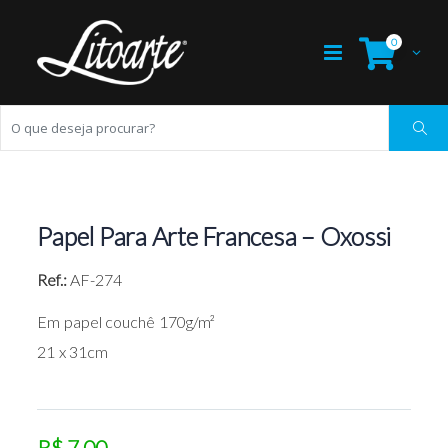
0
Papel Para Arte Francesa – Oxossi
Ref.:
AF-274
Em papel couchê 170g/m²
21 x 31cm
R$ 7,00