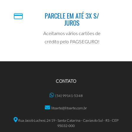
PARCELE EM ATÉ 3X S/
JUROS
Aceitamos vários cartões de
crédito pelo PAGSEGURO!
CONTATO
(54) 99141-5348
litoarte@litoarte.com.br
Rua Jacob Luchesi, 2419 - Santa Catarina - Caxias do Sul - RS - CEP
95032-000