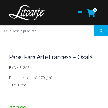
0
Papel Para Arte Francesa – Oxalá
Ref.:
AF-269
Em papel couchê 170g/m²
21 x 31cm
R$ 7,00