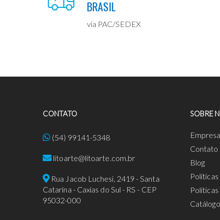
BRASIL
via PAC/SEDEX
CONTATO
SOBRE 
Empres
(54) 99141-5348
Contato
litoarte@litoarte.com.br
Blog
Política
Rua Jacob Luchesi, 2419 - Santa
Catarina - Caxias do Sul - RS - CEP
Política
95032-000
Catálog