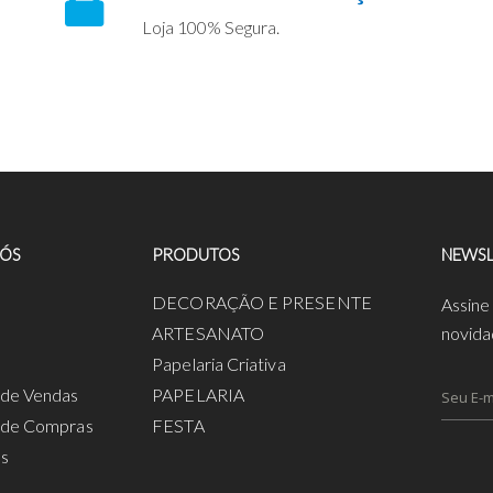
Loja 100% Segura.
NÓS
PRODUTOS
NEWSL
a
DECORAÇÃO E PRESENTE
Assine
ARTESANATO
novida
Papelaria Criativa
s de Vendas
PAPELARIA
s de Compras
FESTA
os