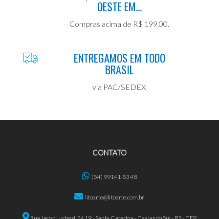
OESTE EM...
Compras acima de R$ 199,00.
ENTREGAMOS EM TODO
BRASIL
via PAC/SEDEX
CONTATO
(54) 99141-5348
litoarte@litoarte.com.br
Rua Jacob Luchesi, 2419 - Santa Catarina - Caxias do Sul - RS - CEP