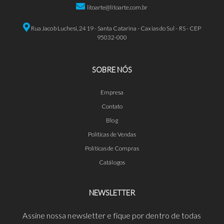
litoarte@litoarte.com.br
Rua Jacob Luchesi, 2419 - Santa Catarina - Caxias do Sul - RS - CEP
95032-000
SOBRE NÓS
Empresa
Contato
Blog
Políticas de Vendas
Políticas de Compras
Catálogos
NEWSLETTER
Assine nossa newsletter e fique por dentro de todas