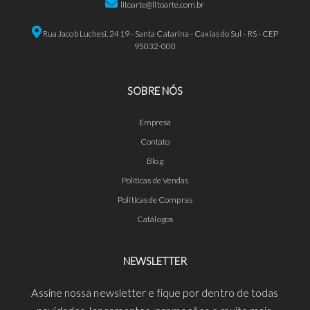
litoarte@litoarte.com.br
Rua Jacob Luchesi, 2419 - Santa Catarina - Caxias do Sul - RS - CEP
95032-000
SOBRE NÓS
Empresa
Contato
Blog
Políticas de Vendas
Políticas de Compras
Catálogos
NEWSLETTER
Assine nossa newsletter e fique por dentro de todas