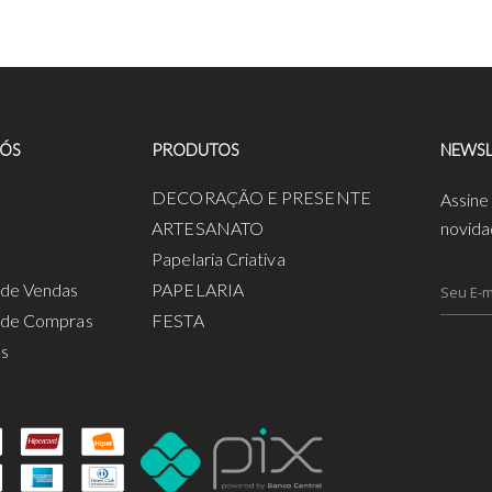
NÓS
PRODUTOS
NEWSL
a
DECORAÇÃO E PRESENTE
Assine
ARTESANATO
novida
Papelaria Criativa
s de Vendas
PAPELARIA
s de Compras
FESTA
os