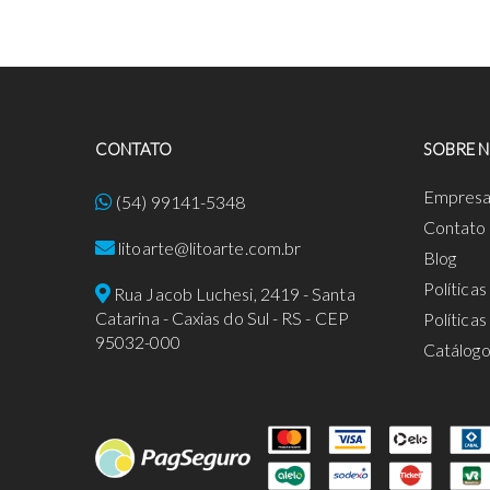
CONTATO
SOBRE 
Empres
(54) 99141-5348
Contato
litoarte@litoarte.com.br
Blog
Política
Rua Jacob Luchesi, 2419 - Santa
Catarina - Caxias do Sul - RS - CEP
Política
95032-000
Catálog