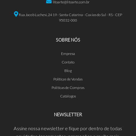
litoarte@litoarte.com.br
Rua Jacob Luchesi, 2419 - Santa Catarina - Caxias do Sul - RS - CEP
95032-000
SOBRE NÓS
Empresa
Contato
Blog
Políticas de Vendas
Políticas de Compras
Catálogos
NEWSLETTER
Assine nossa newsletter e fique por dentro de todas