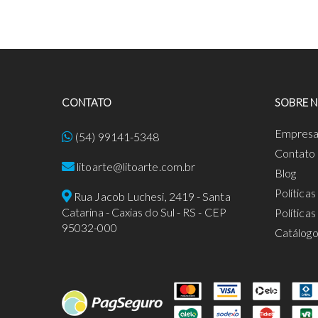
CONTATO
SOBRE 
Empres
(54) 99141-5348
Contato
litoarte@litoarte.com.br
Blog
Política
Rua Jacob Luchesi, 2419 - Santa
Catarina - Caxias do Sul - RS - CEP
Política
95032-000
Catálog