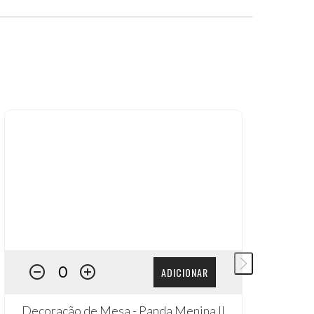
ADICIONAR
Decoração de Mesa - Panda Menina II
D