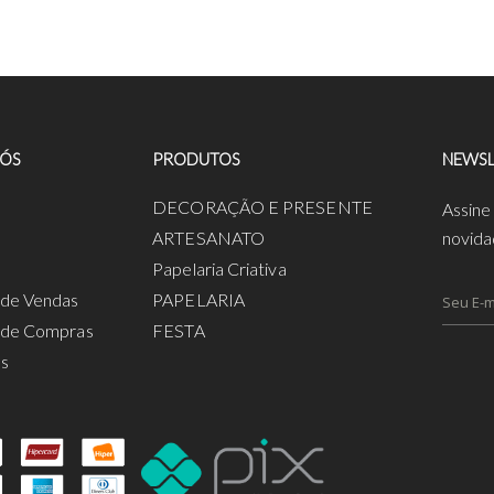
NÓS
PRODUTOS
NEWSL
a
DECORAÇÃO E PRESENTE
Assine
ARTESANATO
novida
Papelaria Criativa
s de Vendas
PAPELARIA
s de Compras
FESTA
os