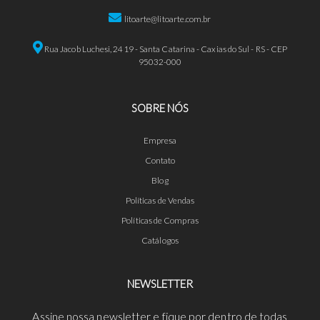
litoarte@litoarte.com.br
Rua Jacob Luchesi, 2419 - Santa Catarina - Caxias do Sul - RS - CEP
95032-000
SOBRE NÓS
Empresa
Contato
Blog
Políticas de Vendas
Políticas de Compras
Catálogos
NEWSLETTER
Assine nossa newsletter e fique por dentro de todas