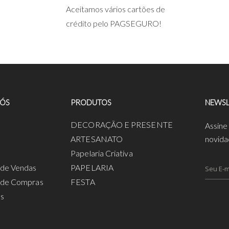
Aceitamos vários cartões de
crédito pelo PAGSEGURO!
NÓS
PRODUTOS
NEWSL
a
DECORAÇÃO E PRESENTE
Assine
ARTESANATO
novida
Papelaria Criativa
s de Vendas
PAPELARIA
s de Compras
FESTA
os