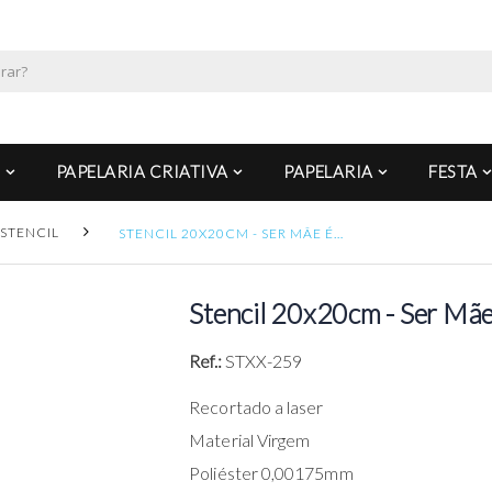
PAPELARIA CRIATIVA
PAPELARIA
FESTA
STENCIL
STENCIL 20X20CM - SER MÃE É…
Stencil 20x20cm - Ser Mã
Ref.:
STXX-259
Recortado a laser
Material Virgem
Poliéster 0,00175mm