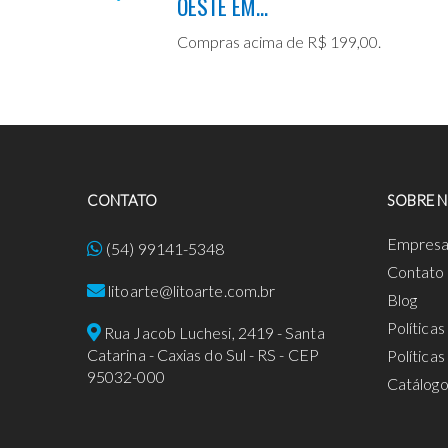
OESTE EM...
Compras acima de R$ 199,00.
CONTATO
SOBRE 
Empres
(54) 99141-5348
Contato
litoarte@litoarte.com.br
Blog
Política
Rua Jacob Luchesi, 2419 - Santa
Catarina - Caxias do Sul - RS - CEP
Política
95032-000
Catálog