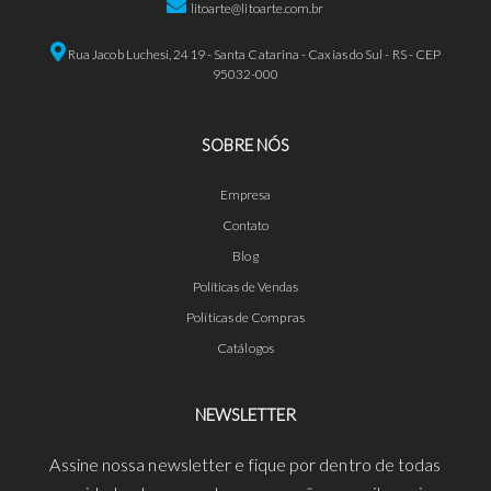
litoarte@litoarte.com.br
Rua Jacob Luchesi, 2419 - Santa Catarina - Caxias do Sul - RS - CEP
95032-000
SOBRE NÓS
Empresa
Contato
Blog
Políticas de Vendas
Políticas de Compras
Catálogos
NEWSLETTER
Assine nossa newsletter e fique por dentro de todas