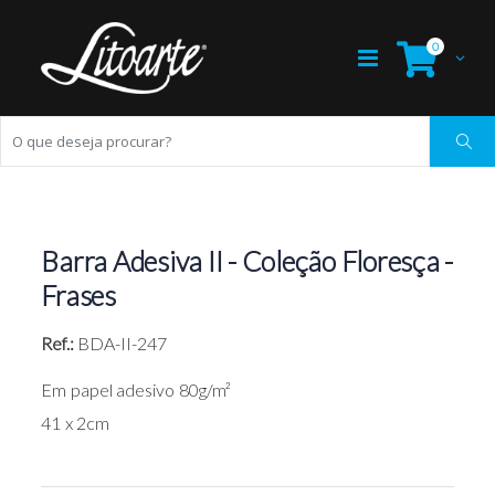
0
Barra Adesiva II - Coleção Floresça -
Frases
Ref.:
BDA-II-247
Em papel adesivo 80g/m²
41 x 2cm