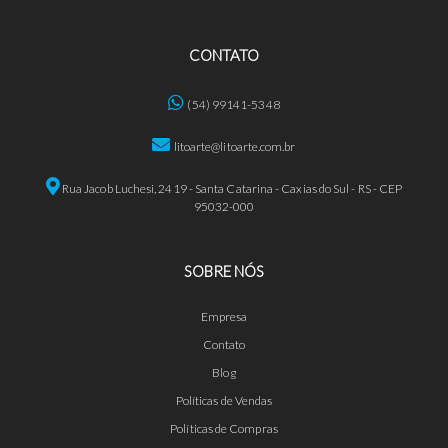
CONTATO
(54) 99141-5348
litoarte@litoarte.com.br
Rua Jacob Luchesi, 2419 - Santa Catarina - Caxias do Sul - RS - CEP
95032-000
SOBRE NÓS
Empresa
Contato
Blog
Políticas de Vendas
Políticas de Compras