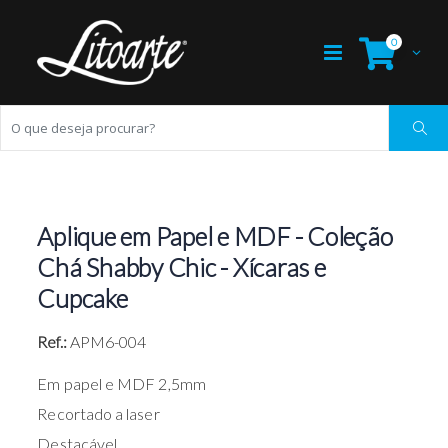
0
Aplique em Papel e MDF - Coleção
Chá Shabby Chic - Xícaras e
Cupcake
Ref.:
APM6-004
Em papel e MDF 2,5mm
Recortado a laser
Destacável