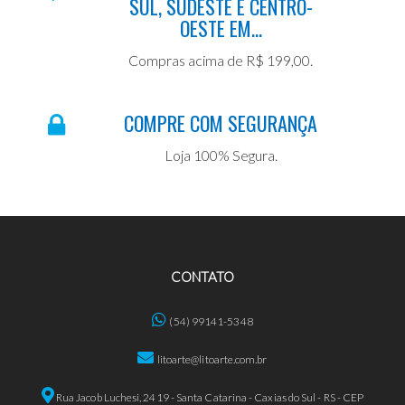
SUL, SUDESTE E CENTRO-
OESTE EM...
Compras acima de R$ 199,00.
COMPRE COM SEGURANÇA
Loja 100% Segura.
CONTATO
(54) 99141-5348
litoarte@litoarte.com.br
Rua Jacob Luchesi, 2419 - Santa Catarina - Caxias do Sul - RS - CEP