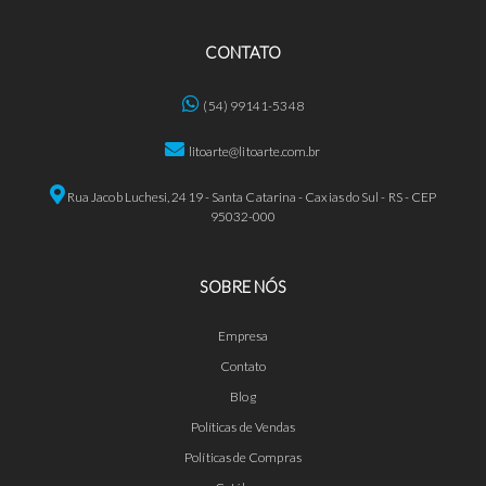
CONTATO
(54) 99141-5348
litoarte@litoarte.com.br
Rua Jacob Luchesi, 2419 - Santa Catarina - Caxias do Sul - RS - CEP
95032-000
SOBRE NÓS
Empresa
Contato
Blog
Políticas de Vendas
Políticas de Compras