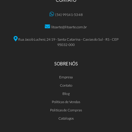
(54) 99141-5348
litoarte@litoarte.com.br
Rua Jacob Luchesi, 2419 - Santa Catarina - Caxias do Sul - RS - CEP
95032-000
SOBRE NÓS
Empresa
Contato
Blog
Políticas de Vendas
Políticas de Compras
Catálogos