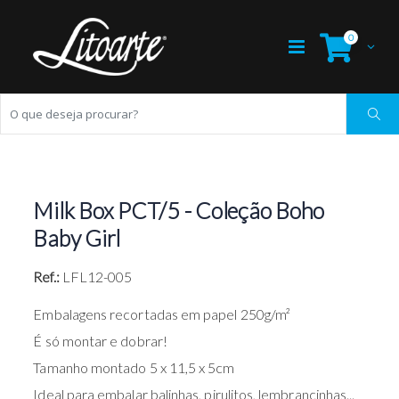
0
Milk Box PCT/5 - Coleção Boho
Baby Girl
Ref.:
LFL12-005
Embalagens recortadas em papel 250g/m²
É só montar e dobrar!
Tamanho montado 5 x 11,5 x 5cm
Ideal para embalar balinhas, pirulitos, lembrancinhas...