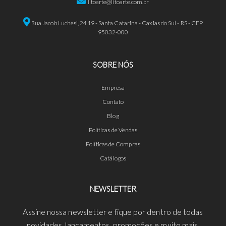
litoarte@litoarte.com.br
Rua Jacob Luchesi, 2419 - Santa Catarina - Caxias do Sul - RS - CEP
95032-000
SOBRE NÓS
Empresa
Contato
Blog
Políticas de Vendas
Políticas de Compras
Catálogos
NEWSLETTER
Assine nossa newsletter e fique por dentro de todas
novidades, lançamentos, promoções e muito mais.