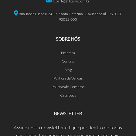
litoarte@litoarte.com.br
Rua Jacob Luchesi, 2419 - Santa Catarina - Caxias do Sul - RS - CEP
95032-000
SOBRE NÓS
Empresa
Contato
Blog
Políticas de Vendas
Políticas de Compras
Catálogos
NEWSLETTER
Assine nossa newsletter e fique por dentro de todas
novidades, lançamentos, promoções e muito mais.