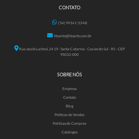
CONTATO
(54) 99141-5348
litoarte@litoarte.com.br
Rua Jacob Luchesi, 2419 - Santa Catarina - Caxias do Sul - RS - CEP
95032-000
SOBRE NÓS
Empresa
Contato
Blog
Políticas de Vendas
Políticas de Compras
Catálogos