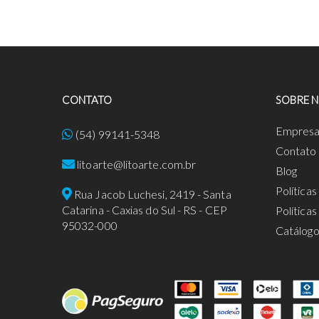
CONTATO
SOBRE 
Empres
(54) 99141-5348
Contato
litoarte@litoarte.com.br
Blog
Política
Rua Jacob Luchesi, 2419 - Santa
Catarina - Caxias do Sul - RS - CEP
Política
95032-000
Catálog