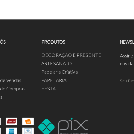
NÓS
PRODUTOS
NEWSL
a
DECORAÇÃO E PRESENTE
Assine
ARTESANATO
novida
Papelaria Criativa
s de Vendas
PAPELARIA
s de Compras
FESTA
os