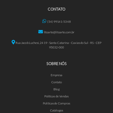
CONTATO
(54) 99141-5348
litoarte@litoarte.com.br
Rua Jacob Luchesi, 2419 - Santa Catarina - Caxias do Sul - RS - CEP
95032-000
SOBRE NÓS
Empresa
Contato
Blog
Políticas de Vendas
Políticas de Compras
Catálogos