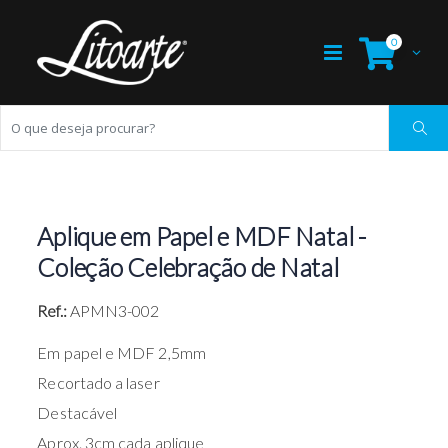
0
Aplique em Papel e MDF Natal -
Coleção Celebração de Natal
Ref.:
APMN3-002
Em papel e MDF 2,5mm
Recortado a laser
Destacável
Aprox. 3cm cada aplique