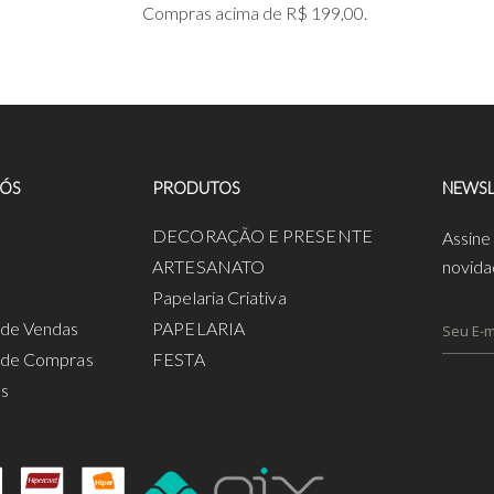
Compras acima de R$ 199,00.
NÓS
PRODUTOS
NEWSL
a
DECORAÇÃO E PRESENTE
Assine
ARTESANATO
novida
Papelaria Criativa
s de Vendas
PAPELARIA
s de Compras
FESTA
os