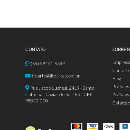
CONTATO
SOBRE 
Empres
(54) 99141-5348
Contato
litoarte@litoarte.com.br
Blog
Política
Rua Jacob Luchesi, 2419 - Santa
Catarina - Caxias do Sul - RS - CEP
Política
95032-000
Catálog