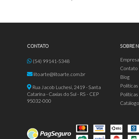
CONTATO
SOBRE 
Empres
(54) 99141-5348
Contato
litoarte@litoarte.com.br
Blog
Política
Rua Jacob Luchesi, 2419 - Santa
Catarina - Caxias do Sul - RS - CEP
Política
95032-000
Catálog