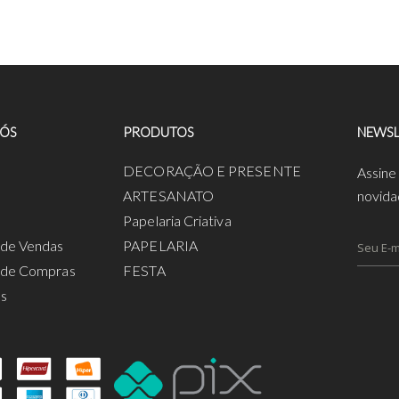
NÓS
PRODUTOS
NEWSL
a
DECORAÇÃO E PRESENTE
Assine
ARTESANATO
novida
Papelaria Criativa
s de Vendas
PAPELARIA
s de Compras
FESTA
os