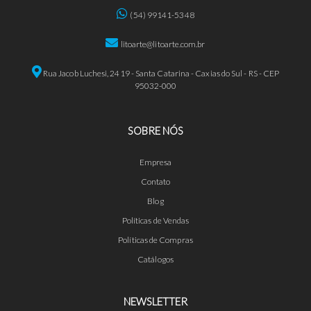
(54) 99141-5348
litoarte@litoarte.com.br
Rua Jacob Luchesi, 2419 - Santa Catarina - Caxias do Sul - RS - CEP
95032-000
SOBRE NÓS
Empresa
Contato
Blog
Políticas de Vendas
Políticas de Compras
Catálogos
NEWSLETTER