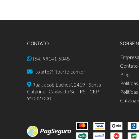
CONTATO
SOBRE 
Empres
(54) 99141-5348
Contato
litoarte@litoarte.com.br
Blog
Política
Rua Jacob Luchesi, 2419 - Santa
Catarina - Caxias do Sul - RS - CEP
Política
95032-000
Catálog