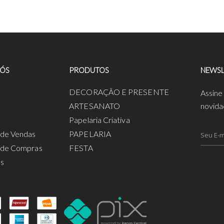
NÓS
PRODUTOS
NEWSL
a
DECORAÇÃO E PRESENTE
Assine
ARTESANATO
novida
Papelaria Criativa
s de Vendas
PAPELARIA
s de Compras
FESTA
os