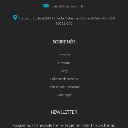
litoarte@litoarte.com.br
Rua Jacob Luchesi, 2419 - Santa Catarina - Caxias do Sul - RS - CEP
95032-000
SOBRE NÓS
Empresa
Contato
Blog
Políticas de Vendas
Políticas de Compras
Catálogos
NEWSLETTER
Assine nossa newsletter e fique por dentro de todas