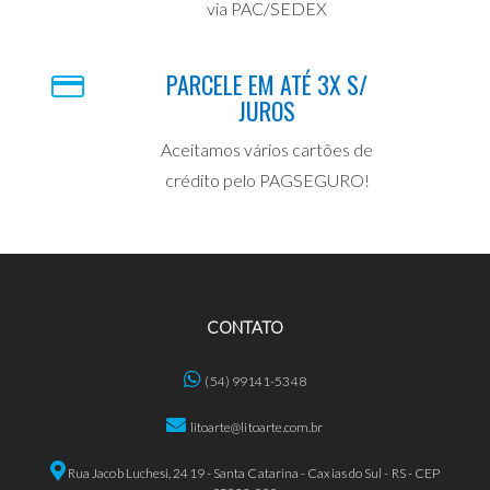
via PAC/SEDEX
PARCELE EM ATÉ 3X S/
JUROS
Aceitamos vários cartões de
crédito pelo PAGSEGURO!
CONTATO
(54) 99141-5348
litoarte@litoarte.com.br
Rua Jacob Luchesi, 2419 - Santa Catarina - Caxias do Sul - RS - CEP