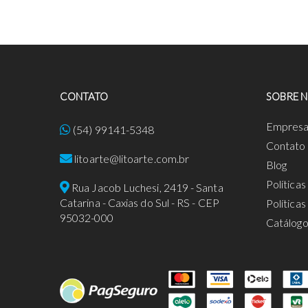
CONTATO
SOBRE 
Empres
(54) 99141-5348
Contato
litoarte@litoarte.com.br
Blog
Política
Rua Jacob Luchesi, 2419 - Santa
Catarina - Caxias do Sul - RS - CEP
Política
95032-000
Catálog