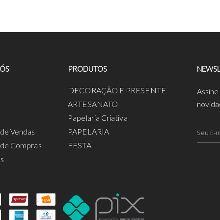
NÓS
PRODUTOS
NEWSL
a
DECORAÇÃO E PRESENTE
Assine
ARTESANATO
novida
Papelaria Criativa
s de Vendas
PAPELARIA
s de Compras
FESTA
os