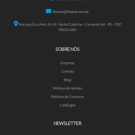
litoarte@litoarte.com.br
Rua Jacob Luchesi, 2419 - Santa Catarina - Caxias do Sul - RS - CEP
95032-000
SOBRE NÓS
Empresa
Contato
Blog
Políticas de Vendas
Políticas de Compras
Catálogos
NEWSLETTER