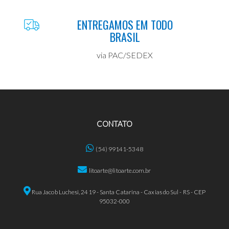
ENTREGAMOS EM TODO
BRASIL
via PAC/SEDEX
CONTATO
(54) 99141-5348
litoarte@litoarte.com.br
Rua Jacob Luchesi, 2419 - Santa Catarina - Caxias do Sul - RS - CEP
95032-000