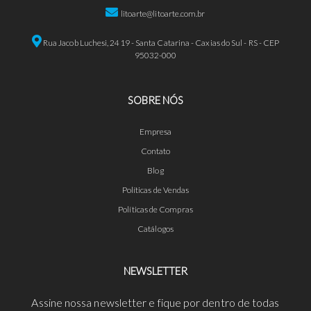
litoarte@litoarte.com.br
Rua Jacob Luchesi, 2419 - Santa Catarina - Caxias do Sul - RS - CEP
95032-000
SOBRE NÓS
Empresa
Contato
Blog
Políticas de Vendas
Políticas de Compras
Catálogos
NEWSLETTER
Assine nossa newsletter e fique por dentro de todas