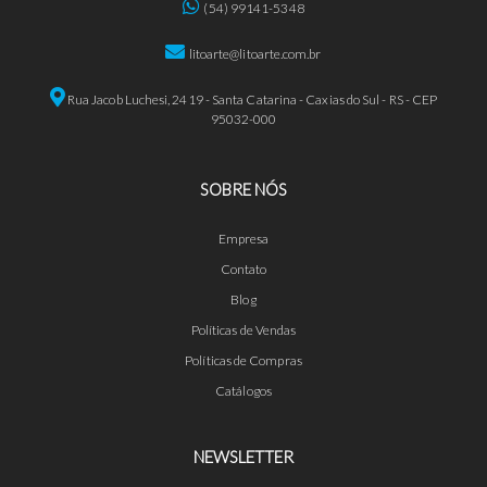
(54) 99141-5348
litoarte@litoarte.com.br
Rua Jacob Luchesi, 2419 - Santa Catarina - Caxias do Sul - RS - CEP
95032-000
SOBRE NÓS
Empresa
Contato
Blog
Políticas de Vendas
Políticas de Compras
Catálogos
NEWSLETTER