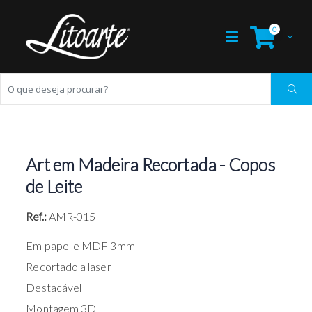
0
Art em Madeira Recortada - Copos
de Leite
Ref.:
AMR-015
Em papel e MDF 3mm
Recortado a laser
Destacável
Montagem 3D