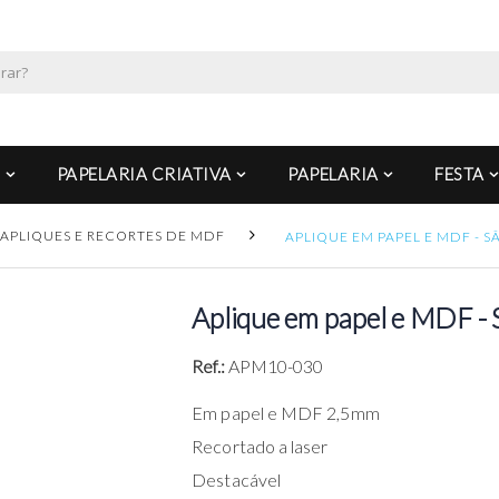
PAPELARIA CRIATIVA
PAPELARIA
FESTA
APLIQUES E RECORTES DE MDF
APLIQUE EM PAPEL E MDF - 
Aplique em papel e MDF - 
Ref.:
APM10-030
Em papel e MDF 2,5mm
Recortado a laser
Destacável