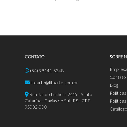
CONTATO
SOBRE 
Empres
(54) 99141-5348
Contato
litoarte@litoarte.com.br
Blog
Política
Rua Jacob Luchesi, 2419 - Santa
Catarina - Caxias do Sul - RS - CEP
Política
95032-000
Catálog