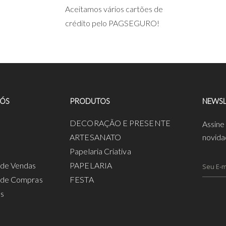
Aceitamos vários cartões de
crédito pelo PAGSEGURO!
NÓS
PRODUTOS
NEWSL
a
DECORAÇÃO E PRESENTE
Assine
ARTESANATO
novida
Papelaria Criativa
s de Vendas
PAPELARIA
s de Compras
FESTA
os