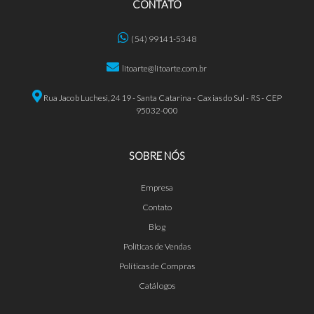
CONTATO
(54) 99141-5348
litoarte@litoarte.com.br
Rua Jacob Luchesi, 2419 - Santa Catarina - Caxias do Sul - RS - CEP
95032-000
SOBRE NÓS
Empresa
Contato
Blog
Políticas de Vendas
Políticas de Compras
Catálogos