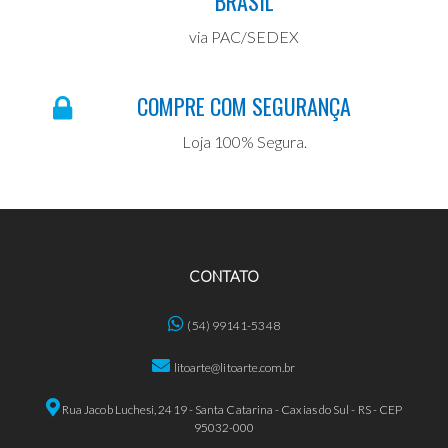
BRASIL
via PAC/SEDEX
COMPRE COM SEGURANÇA
Loja 100% Segura.
CONTATO
(54) 99141-5348
litoarte@litoarte.com.br
Rua Jacob Luchesi, 2419 - Santa Catarina - Caxias do Sul - RS - CEP
95032-000