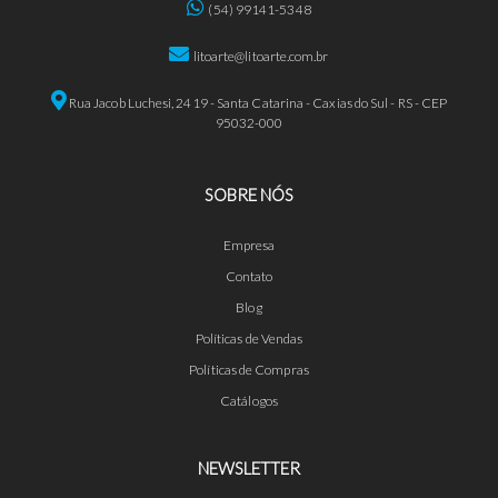
(54) 99141-5348
litoarte@litoarte.com.br
Rua Jacob Luchesi, 2419 - Santa Catarina - Caxias do Sul - RS - CEP
95032-000
SOBRE NÓS
Empresa
Contato
Blog
Políticas de Vendas
Políticas de Compras
Catálogos
NEWSLETTER