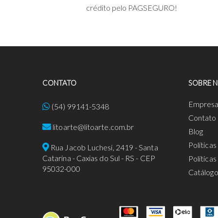
crédito pelo PAGSEGURO!
CONTATO
SOBRE 
Empres
(54) 99141-5348
Contato
litoarte@litoarte.com.br
Blog
Política
Rua Jacob Luchesi, 2419 - Santa
Catarina - Caxias do Sul - RS - CEP
Política
95032-000
Catálog