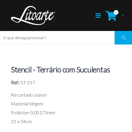
0
Stencil - Terrário com Suculentas
Ref.:
ST-317
Recortado a laser
Material Virgem
Poliéster 0,00175mm
21 x 34cm