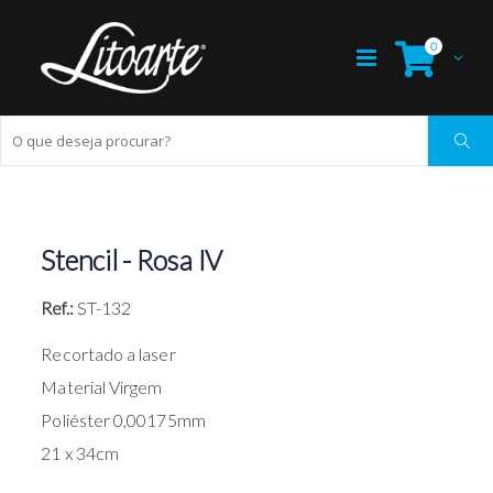
0
Stencil - Rosa IV
Ref.:
ST-132
Recortado a laser
Material Virgem
Poliéster 0,00175mm
21 x 34cm