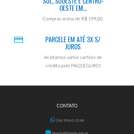
SUL, SUDESTE E CENTRO-
OESTE EM...
Compras acima de R$ 199,00.
PARCELE EM ATÉ 3X S/
JUROS
Aceitamos vários cartões de
crédito pelo PAGSEGURO!
CONTATO
(54) 99141-5348
litoarte@litoarte.com.br