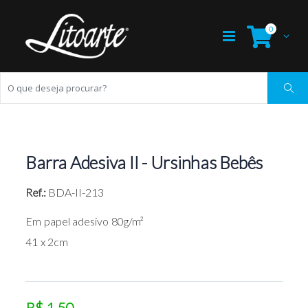
0
Barra Adesiva II - Ursinhas Bebês
Ref.:
BDA-II-213
Em papel adesivo 80g/m²
41 x 2cm
R$ 1,50