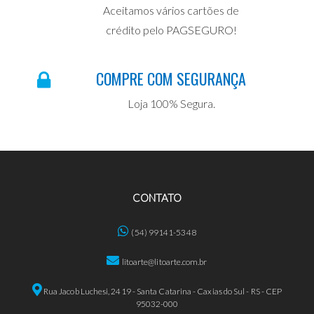
Aceitamos vários cartões de
crédito pelo PAGSEGURO!
COMPRE COM SEGURANÇA
Loja 100% Segura.
CONTATO
(54) 99141-5348
litoarte@litoarte.com.br
Rua Jacob Luchesi, 2419 - Santa Catarina - Caxias do Sul - RS - CEP
95032-000