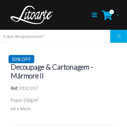
0
50% OFF
Decoupage & Cartonagem -
Mármore II
Ref.:
PDC-017
Papel 150g/m²
64 x 46cm