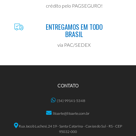
crédito pelo PAGSEGURO!
ENTREGAMOS EM TODO
BRASIL
via PAC/SEDEX
CONTATO
(54) 99141-5348
litoarte@litoarte.com.br
Rua Jacob Luchesi, 2419 - Santa Catarina - Caxias do Sul - RS - CEP
95032-000